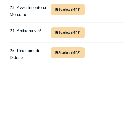
23. Avvertimento di
Scarica (MP3)
Mercurio
24. Andiamo via!
Scarica (MP3)
25. Reazione di
Scarica (MP3)
Didone
26. Ti amo, ma devo
Scarica (MP3)
andare
27. Dura risposta di
Scarica (MP3)
Didone
28. Secondo
Scarica (MP3)
avvertimento